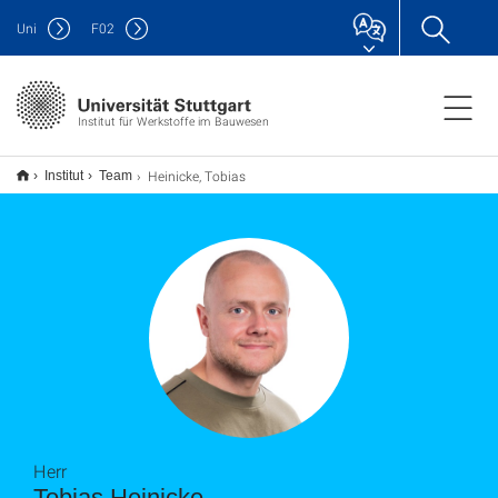
Uni
F
02
Institut für Werkstoffe im Bauwesen
Heinicke, Tobias
Institut
Team
Herr
Tobias Heinicke